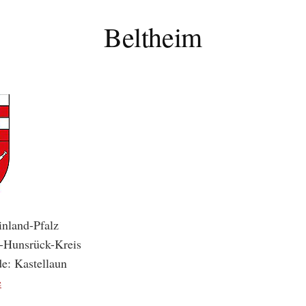
Beltheim
nland-Pfalz
n-Hunsrück-Kreis
e: Kastellaun
e