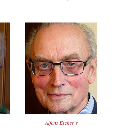
Alfons Escher †