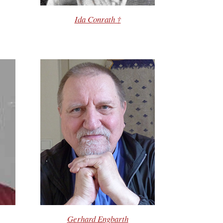
Ida Conrath †
Gerhard Engbarth