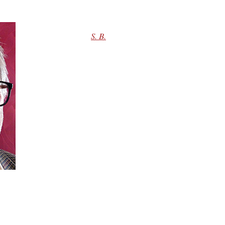
S. B.