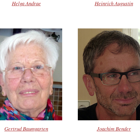
Helga Andrae
Heinrich Augustin
Gertrud Baumgarten
Joachim Bender