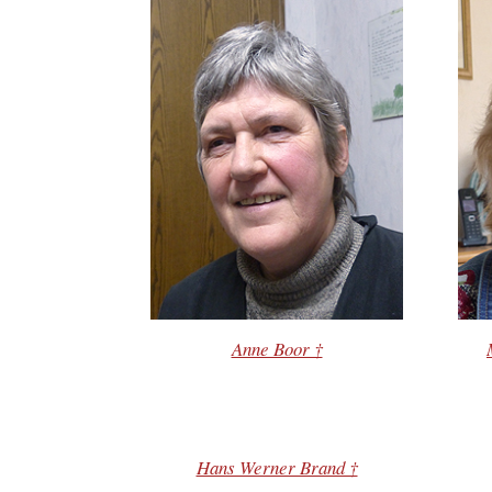
Anne Boor †
Hans Werner Brand †