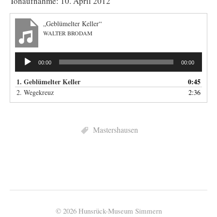
Tonaufnahme: 10. April 2012
„Geblümelter Keller“
WALTER BRODAM
Audio-
00:00
00:00
Player
1. Geblümelter Keller
0:45
2. Wegekreuz
2:36
Mastershausen
© 2026 Hunsrück-Museum Simmern