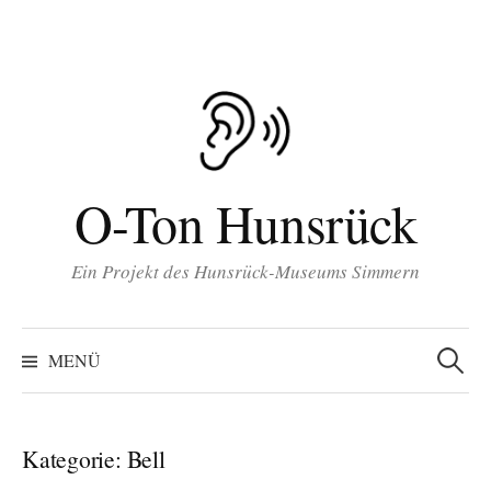
Inhalt
Zum
springen
Inhalt
überspringen
O-Ton Hunsrück
Ein Projekt des Hunsrück-Museums Simmern
Suchen
nach:
MENÜ
Kategorie:
Bell