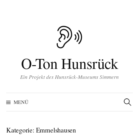
Inhalt
Zum
springen
Inhalt
überspringen
O-Ton Hunsrück
Ein Projekt des Hunsrück-Museums Simmern
Suchen
nach:
MENÜ
Kategorie:
Emmelshausen