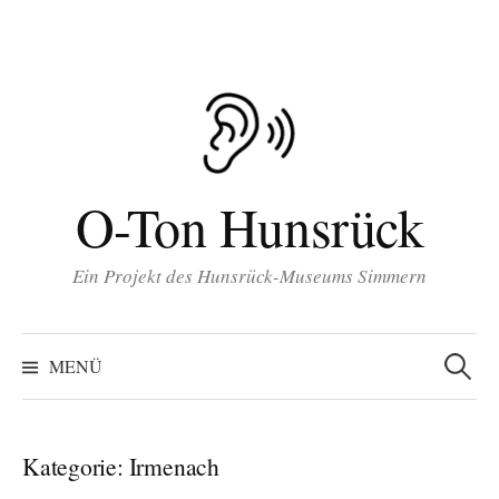
Inhalt
Zum
springen
Inhalt
überspringen
O-Ton Hunsrück
Ein Projekt des Hunsrück-Museums Simmern
Suchen
nach:
MENÜ
Kategorie:
Irmenach