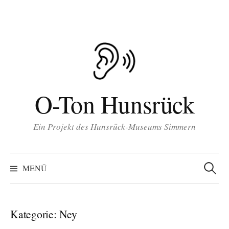
Inhalt
Zum
springen
Inhalt
überspringen
O-Ton Hunsrück
Ein Projekt des Hunsrück-Museums Simmern
Suchen
nach:
MENÜ
Kategorie:
Ney