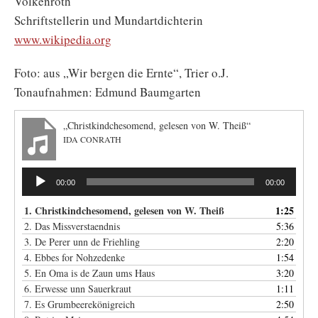
Völkenroth
Schriftstellerin und Mundartdichterin
www.wikipedia.org
Foto: aus „Wir bergen die Ernte“, Trier o.J.
Tonaufnahmen: Edmund Baumgarten
„Christkindchesomend, gelesen von W. Theiß“
IDA CONRATH
Audio-
00:00
00:00
Player
1. Christkindchesomend, gelesen von W. Theiß
1:25
2. Das Missverstaendnis
5:36
3. De Perer unn de Friehling
2:20
4. Ebbes for Nohzedenke
1:54
5. En Oma is de Zaun ums Haus
3:20
6. Erwesse unn Sauerkraut
1:11
7. Es Grumbeerekönigreich
2:50