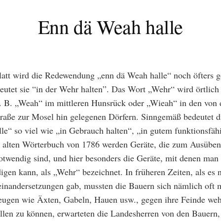
Enn dä Weah halle
att wird die Redewendung „enn dä Weah halle“ noch öfters g
eutet sie “in der Wehr halten”. Das Wort „Wehr“ wird örtlich
. B. „Weah“ im mittleren Hunsrück oder „Wieah“ in den von 
raße zur Mosel hin gelegenen Dörfern. Sinngemäß bedeutet 
le“ so viel wie „in Gebrauch halten“, „in gutem funktionsfä
m alten Wörterbuch von 1786 werden Geräte, die zum Ausüben
otwendig sind, und hier besonders die Geräte, mit denen man 
igen kann, als „Wehr“ bezeichnet. In früheren Zeiten, als es 
einandersetzungen gab, mussten die Bauern sich nämlich oft m
ugen wie Äxten, Gabeln, Hauen usw., gegen ihre Feinde we
llen zu können, erwarteten die Landesherren von den Bauern, 