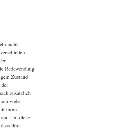
ebraucht.
 verschieden
der
die Redewendung
higem Zustand
 der
sich zusätzlich
noch viele
it ihren
hren. Um diese
dass ihre