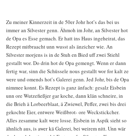
Zu meiner Kinnerzeit in de 50er Johr hot’s das bei us
immer an Silvester genn. Ähmoh im Johr, an Silvester hot
de Opa es Esse gemach. Er hatt ins Haus ingeheirat, das
Rezept mitbraacht unn wusst als änzicher wie. An
Silvester morjens is in de Stuh en Bied uff zwei Stiehl
gestallt wor. Do drin hot de Opa gemengt. Wenn er dann
fertig war, sinn die Schüssele nous gestallt wor for kalt ze
were und omends hot’s Galerei genn. Jed Johr, bis de Opa
nimmee konnt. Es Rezept is ganz änfach: gesalz Eisbein
unn ore Wutzefießjer gar koche, dann klän schneire, in
die Brieh ä Lorbeerblaat, ä Zwiewel, Peffer, zwei bis drei
gekochte Eier, entwere Weißbrot- ore Weckstickcher.
Alles zesamme kalt were losse. Eisbein in Aspik sieht so
ähnlich aus, is awer kä Galerei, bei weirem nitt. Unn wär