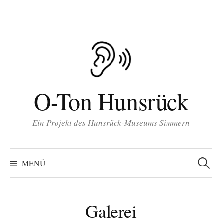
Inhalt
Zum
springen
Inhalt
überspringen
O-Ton Hunsrück
Ein Projekt des Hunsrück-Museums Simmern
Suchen
nach:
MENÜ
Galerei