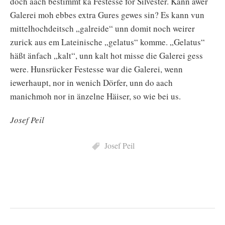
doch aach bestimmt kä Festesse for Silvester. Kann awer
Galerei moh ebbes extra Gures gewes sin? Es kann vun
mittelhochdeitsch „galreide“ unn domit noch weirer
zurick aus em Lateinische „gelatus“ komme. „Gelatus“
häßt änfach „kalt“, unn kalt hot misse die Galerei gess
were. Hunsrücker Festesse war die Galerei, wenn
iewerhaupt, nor in wenich Dörfer, unn do aach
manichmoh nor in änzelne Häiser, so wie bei us.
Josef Peil
Josef Peil