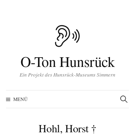
Inhalt
Zum
springen
Inhalt
überspringen
O-Ton Hunsrück
Ein Projekt des Hunsrück-Museums Simmern
Suchen
nach:
MENÜ
Hohl, Horst †