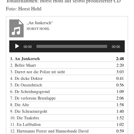
Tonaufnahmen: Horst Hohl auf selbst produzierter CD
Foto: Horst Hohl
„An Junkersch“
HORST HOHL
Audio-
00:00
00:00
Player
1. An Junkersch
2:48
2. Beller Maart
2:20
3. Darret nor die Polize nit sieht
3:03
4. De dicke Doktor
0:41
5. De Ousziehtisch
0:56
6. De Scheidungsgrond
1:09
7. De verlorene Brustlappe
2:06
8. Die Alte
1:58
9. Die Schraeinergoht
1:40
10. Die Tuaksbix
1:52
11. En Luftballon
1:02
12. Hartmanns Peerer und Hannesbasde David
0:59