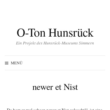
Inhalt
Zum
springen
Inhalt
überspringen
O-Ton Hunsrück
Ein Projekt des Hunsrück-Museums Simmern
Suchen
nach:
MENÜ
newer et Nist
„Do horr er mol scheen newer et Nist gelaacht!“, ist eine