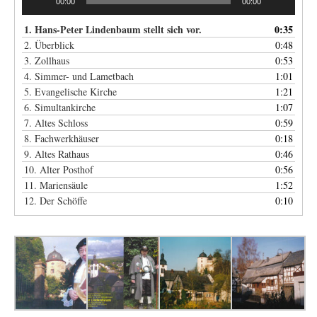
00:00
00:00
1. Hans-Peter Lindenbaum stellt sich vor.
0:35
2. Überblick
0:48
3. Zollhaus
0:53
4. Simmer- und Lametbach
1:01
5. Evangelische Kirche
1:21
6. Simultankirche
1:07
7. Altes Schloss
0:59
8. Fachwerkhäuser
0:18
9. Altes Rathaus
0:46
10. Alter Posthof
0:56
11. Mariensäule
1:52
12. Der Schöffe
0:10