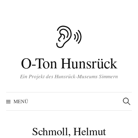
Inhalt
Zum
springen
Inhalt
überspringen
O-Ton Hunsrück
Ein Projekt des Hunsrück-Museums Simmern
Suchen
nach:
MENÜ
Schmoll, Helmut