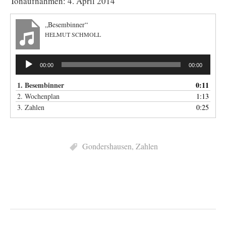
Tonaufnahmen: 4. April 2014
„Besembinner“
HELMUT SCHMOLL
Audio-
00:00
00:00
Player
1. Besembinner
0:11
2. Wochenplan
1:13
3. Zahlen
0:25
Gondershausen
,
Zahlen