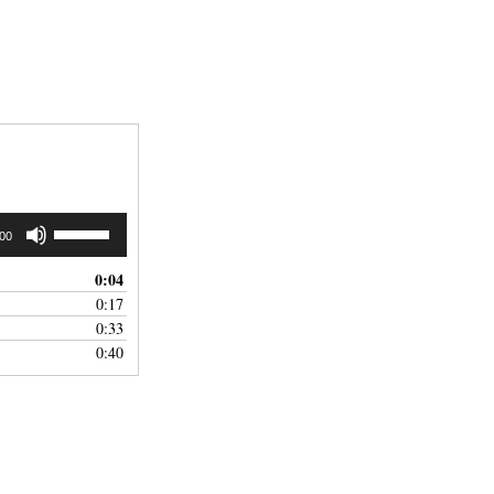
Pfeiltasten
:00
Hoch/Runter
benutzen,
0:04
um
0:17
die
0:33
Lautstärke
0:40
zu
regeln.