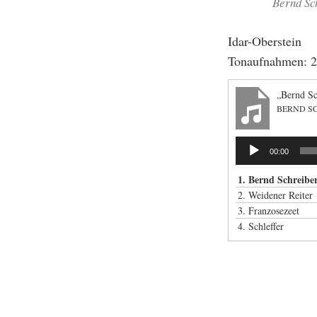
Bernd Sc
Idar-Oberstein
Tonaufnahmen: 24
„Bernd Sch
BERND S
Audio-
00:00
Player
1. Bernd Schreiber 
2. Weidener Reiter
3. Franzosezeet
4. Schleffer