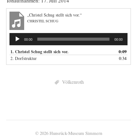
Tonaufnahmen: 17. Juli 2014
„Christel Schug stellt sich vor.“
CHRISTEL SCHUG
Audio-
00:00
00:00
Player
1. Christel Schug stellt sich vor.
0:09
2. Dorfstruktur
0:34
Völkenroth
© 2026 Hunsrück-Museum Simmern