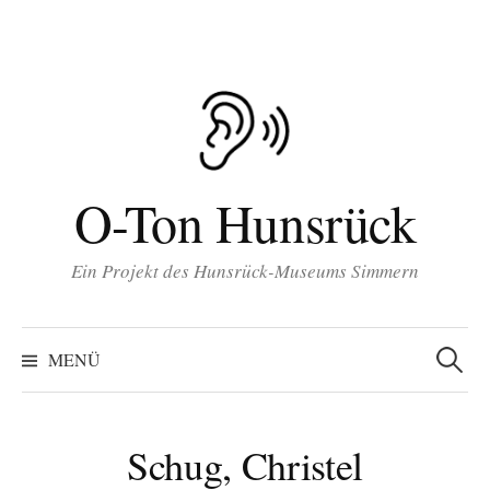
Inhalt
Zum
springen
Inhalt
überspringen
O-Ton Hunsrück
Ein Projekt des Hunsrück-Museums Simmern
Suchen
nach:
MENÜ
Schug, Christel