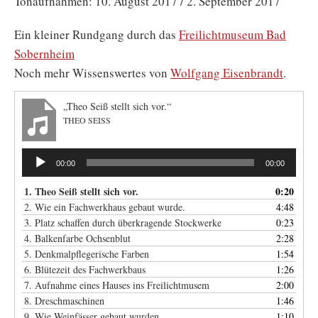
Tonaufnahmen: 10. August 2017 / 2. September 2017
Ein kleiner Rundgang durch das
Freilichtmuseum Bad
Sobernheim
Noch mehr Wissenswertes von
Wolfgang Eisenbrandt
.
„Theo Seiß stellt sich vor.“
THEO SEISS
Audio-
00:00
00:00
Player
1. Theo Seiß stellt sich vor.
0:20
2. Wie ein Fachwerkhaus gebaut wurde.
4:48
3. Platz schaffen durch überkragende Stockwerke
0:23
4. Balkenfarbe Ochsenblut
2:28
5. Denkmalpflegerische Farben
1:54
6. Blütezeit des Fachwerkbaus
1:26
7. Aufnahme eines Hauses ins Freilichtmusem
2:00
8. Dreschmaschinen
1:46
9. Wie Weinfässer gebaut wurden.
1:10