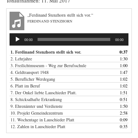
Tonaufnahmen: 11. Mai 2017
„Ferdinand Stenzhorn stellt sich vor.“
FERDINAND STENZHORN
Audio-
00:00
00:00
Player
1. Ferdinand Stenzhorn stellt sich vor.
0:37
2. Lehrjahre
1:30
3. Freilichtmuseum - Weg zur Berufsschule
1:00
4. Geldtransport 1948
1:47
5. Beruflicher Werdegang
1:02
6. Platt im Beruf
1:02
7. Der Onkel liebte Lauschieder Platt.
1:51
8. Schicksalhafte Erkrankung
0:51
9. Ehrenämter und Verdienste
1:50
10. Projekt Gemeindezentrum
2:58
11. Wochentage in Lauschieder Platt
0:09
12. Zahlen in Lauschieder Platt
0:35