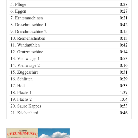
5. Pflüge
0:28
6. Eggen
0:27
7. Erntemaschinen
0:21
8. Dreschmaschine 1
0:42
9. Dreschmaschine 2
0:15
10. Riemenscheiben
0:13
11. Windmühlen
0:42
12. Grutzmaschine
0:14
13. Viehwaage 1
0:53
14. Viehwaage 2
0:16
15. Zuggeschirr
0:31
16. Schlitten
0:29
17. Hott
0:33
18. Flachs 1
1:37
19. Flachs 2
1:04
20. Saure Kappes
0:53
21. Küchenherd
0:46