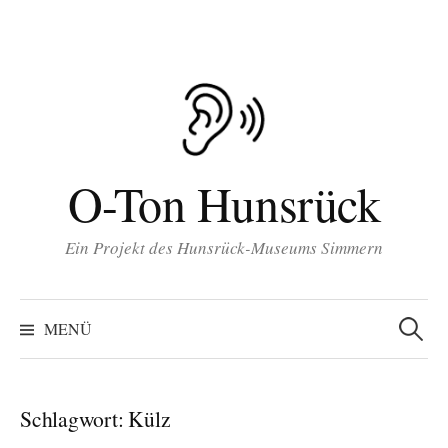
Inhalt
Zum
springen
Inhalt
überspringen
O-Ton Hunsrück
Ein Projekt des Hunsrück-Museums Simmern
Suchen
nach:
MENÜ
Schlagwort:
Külz