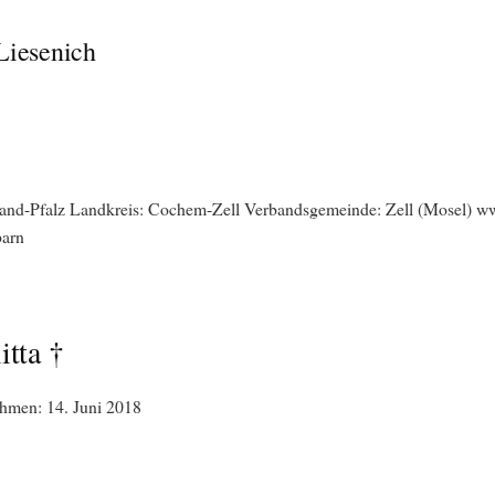
Liesenich
and-Pfalz Landkreis: Cochem-Zell Verbandsgemeinde: Zell (Mosel) ww
arn
itta †
hmen: 14. Juni 2018