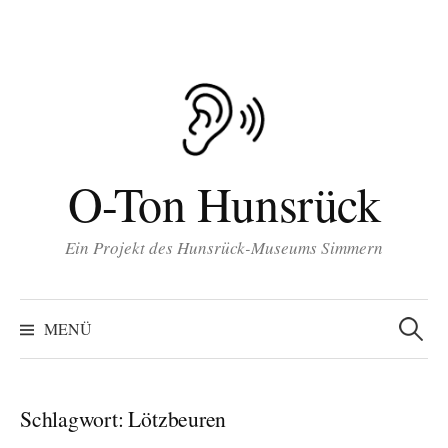
Inhalt
Zum
springen
Inhalt
überspringen
O-Ton Hunsrück
Ein Projekt des Hunsrück-Museums Simmern
Suchen
nach:
MENÜ
Schlagwort:
Lötzbeuren