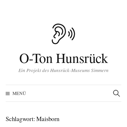
Inhalt
Zum
springen
Inhalt
überspringen
O-Ton Hunsrück
Ein Projekt des Hunsrück-Museums Simmern
Suchen
nach:
MENÜ
Schlagwort:
Maisborn