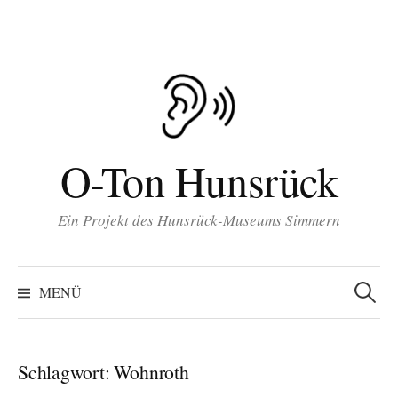
Inhalt
Zum
springen
Inhalt
überspringen
O-Ton Hunsrück
Ein Projekt des Hunsrück-Museums Simmern
Suchen
nach:
MENÜ
Schlagwort:
Wohnroth