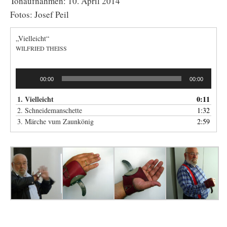
Tonaufnahmen: 10. April 2014
Fotos: Josef Peil
„Vielleicht“
WILFRIED THEISS
Audio-
00:00
00:00
Player
1. Vielleicht
0:11
2. Schneidemanschette
1:32
3. Märche vum Zaunkönig
2:59