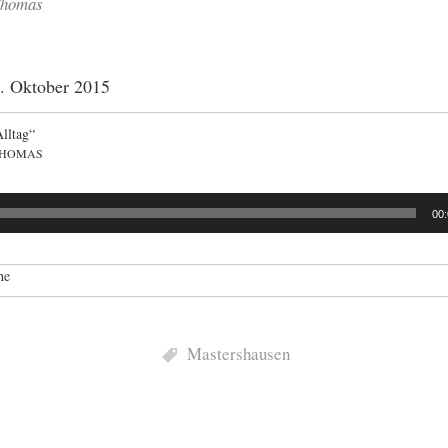
Thomas
. Oktober 2015
Alltag“
THOMAS
00
he
Mastershausen