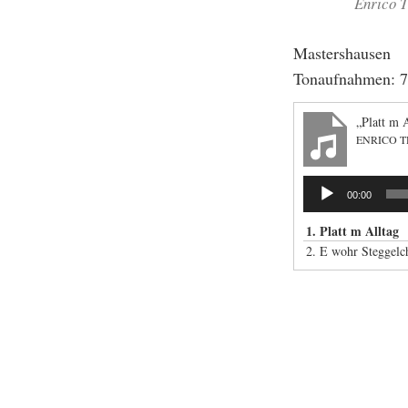
Enrico 
Mastershausen
Tonaufnahmen: 7
„Platt m 
ENRICO 
Audio-
00:00
Player
1. Platt m Alltag
2. E wohr Steggelc