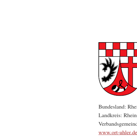
Bundesland: Rhei
Landkreis: Rhei
Verbandsgemeind
www.ort-uhler.d