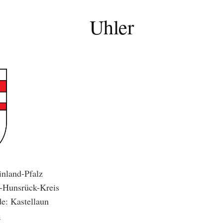
Uhler
nland-Pfalz
n-Hunsrück-Kreis
e: Kastellaun
e