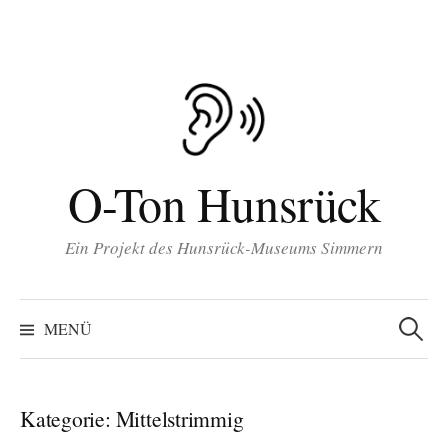
Inhalt
Zum
springen
Inhalt
überspringen
O-Ton Hunsrück
Ein Projekt des Hunsrück-Museums Simmern
Suchen
nach:
MENÜ
Kategorie:
Mittelstrimmig