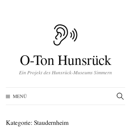
Inhalt
Zum
springen
Inhalt
überspringen
O-Ton Hunsrück
Ein Projekt des Hunsrück-Museums Simmern
Suchen
nach:
MENÜ
Kategorie:
Staudernheim