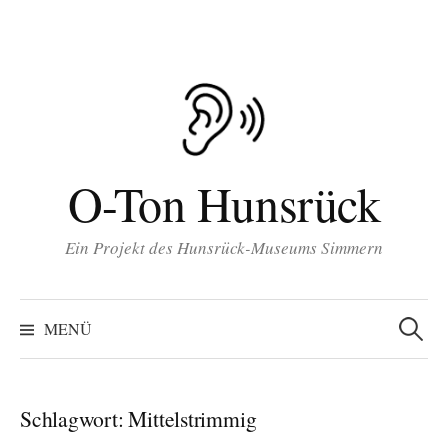
Inhalt
Zum
springen
Inhalt
überspringen
O-Ton Hunsrück
Ein Projekt des Hunsrück-Museums Simmern
Suchen
nach:
MENÜ
Schlagwort:
Mittelstrimmig