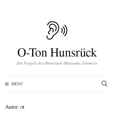
Inhalt
Zum
springen
Inhalt
überspringen
O-Ton Hunsrück
Ein Projekt des Hunsrück-Museums Simmern
Suchen
nach:
MENÜ
Autor:
ot