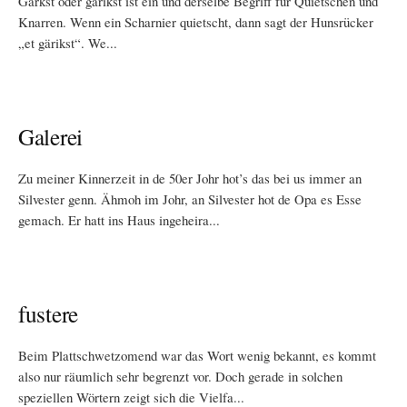
Gärkst oder gärikst ist ein und derselbe Begriff für Quietschen und
Knarren. Wenn ein Scharnier quietscht, dann sagt der Hunsrücker
„et gärikst“. We...
Galerei
Zu meiner Kinnerzeit in de 50er Johr hot’s das bei us immer an
Silvester genn. Ähmoh im Johr, an Silvester hot de Opa es Esse
gemach. Er hatt ins Haus ingeheira...
fustere
Beim Plattschwetzomend war das Wort wenig bekannt, es kommt
also nur räumlich sehr begrenzt vor. Doch gerade in solchen
speziellen Wörtern zeigt sich die Vielfa...