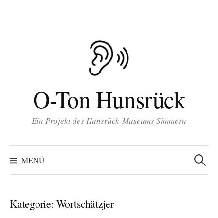
Inhalt
Zum
springen
Inhalt
überspringen
O-Ton Hunsrück
Ein Projekt des Hunsrück-Museums Simmern
Suchen
nach:
MENÜ
Kategorie:
Wortschätzjer